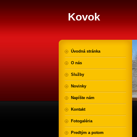
Kovok
Úvodná stránka
O nás
Služby
Novinky
Napíšte nám
Kontakt
Fotogaléria
Predtým a potom