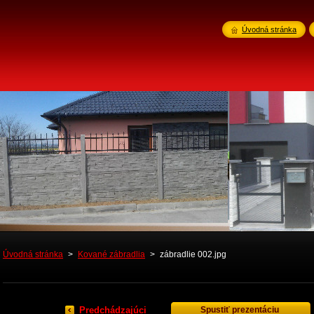
Úvodná stránka
Úvodná stránka
>
Kované zábradlia
>
zábradlie 002.jpg
Predchádzajúci
Spustiť prezentáciu