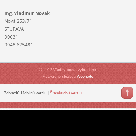
Ing. Vladimír Novák
Nová 253/71
STUPAVA
90031
0948 675481
© 2012 Všetky práva vyhradené.
Vytvorené službou
Webnode
Zobraziť:
Mobilnú verziu
|
Štandardnú verziu