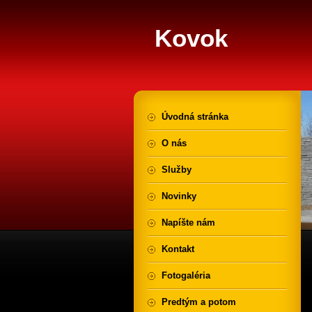
Kovok
Úvodná stránka
O nás
Služby
Novinky
Napíšte nám
Kontakt
Fotogaléria
Predtým a potom