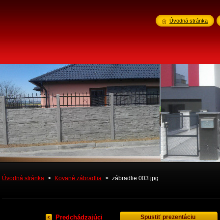
Úvodná stránka
Úvodná stránka
>
Kované zábradlia
>
zábradlie 003.jpg
Predchádzajúci
Spustiť prezentáciu