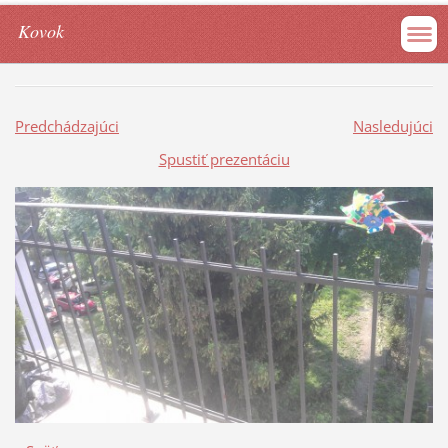
Kovok
Predchádzajúci
Nasledujúci
Spustiť prezentáciu