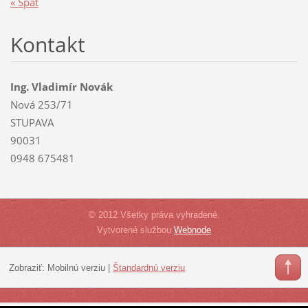
« Späť
Kontakt
Ing. Vladimír Novák
Nová 253/71
STUPAVA
90031
0948 675481
© 2012 Všetky práva vyhradené.
Vytvorené službou
Webnode
Zobraziť:
Mobilnú verziu
|
Štandardnú verziu