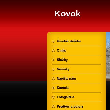
Kovok
Úvodná stránka
O nás
Služby
Novinky
Napíšte nám
Kontakt
Fotogaléria
Predtým a potom