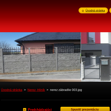
Úvodná stránka
Úvodná stránka
>
Nerez, Hliník
>
nerez zábradlie 003.jpg
Predchádzajúci
Spustiť prezentáciu